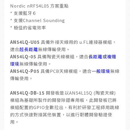
Nordic nRF54L05 方案重點
* 支援藍牙６
* 支援Channel Sounding
* 極佳的省電效率
AN54LQ-U05
具備外接天線用的 u.FL連接器模組，
適合
超長距離
無線傳輸使用。
AN54LQ-05
具備陶瓷天線模組，適合
長距離或複雜
環境
無線傳輸使用。
AN54LQ-P05
具備PCB天線模組，適合
一般環境
無線
傳輸使用。
AN54LQ-DB-15
開發板是以AN54L15Q (陶瓷天線)
模組為基礎所製作的開發除錯專用板，此開發板已將
模組配置的GPIO全數拉出，有利於研發工程師用跳線
的方式快速對接其他裝置，以進行韌體開發驗證使
用。