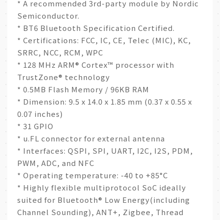
* A recommended 3rd-party module by Nordic
Semiconductor.
* BT6 Bluetooth Specification Certified.
* Certifications: FCC, IC, CE, Telec (MIC), KC,
SRRC, NCC, RCM, WPC
* 128 MHz ARM® Cortex™ processor with
TrustZone® technology
* 0.5MB Flash Memory / 96KB RAM
* Dimension: 9.5 x 14.0 x 1.85 mm (0.37 x 0.55 x
0.07 inches)
* 31 GPIO
* u.FL connector for external antenna
* Interfaces: QSPI, SPI, UART, I2C, I2S, PDM,
PWM, ADC, and NFC
* Operating temperature: -40 to +85°C
* Highly flexible multiprotocol SoC ideally
suited for Bluetooth® Low Energy(including
Channel Sounding), ANT+, Zigbee, Thread