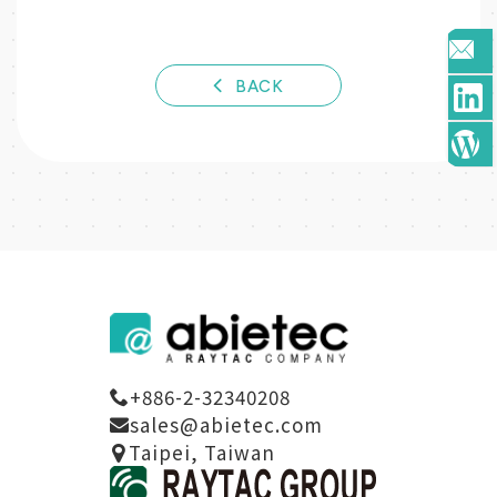
BACK
+886-2-32340208
sales@abietec.com
Taipei, Taiwan