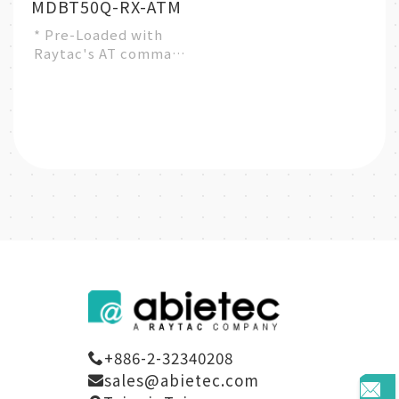
MDBT50Q-RX-ATM
* Pre-Loaded with
Raytac's AT command
firmware (Central /
Master role)
* Nordic nRF52840 ...
+886-2-32340208
sales@abietec.com